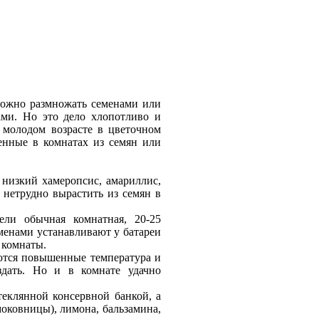
можно размножать семенами или
ами. Но это дело хлопотливо и
 молодом возрасте в цветочном
щенные в комнатах из семян или
низкий хамеропсис, амариллис,
 нетрудно вырастить из семян в
ели обычная комнатная, 20-25
менами устанавливают у батареи
 комнаты.
ются повышенные температура и
оздать. Но и в комнате удачно
теклянной консервной банкой, а
моковницы), лимона, бальзамина,