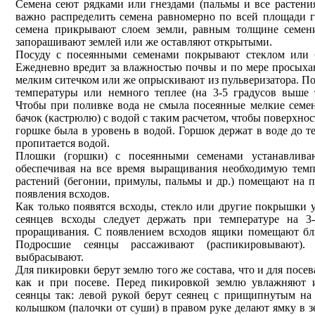
Семена сеют рядками или гнездами (пальмы и все растени
важно распределить семена равномерно по всей площади
семена прикрывают слоем земли, равным толщине семени
запорашивают землей или же оставляют открытыми.
Посуду с посеянными семенами покрывают стеклом или 
Ежедневно вредит за влажностью почвы и по мере просыха
мелким ситечком или же опрыскивают из пульверизатора. По
температуры или немного теплее (на 3-5 градусов выше 
Чтобы при поливке вода не смыла посеянные мелкие семен
бачок (кастрюлю) с водой с таким расчетом, чтобы поверхнос
горшке была в уровень в водой. Горшок держат в воде до т
пропитается водой.
Плошки (горшки) с посеянными семенами устанавлива
обеспечивая на все время выращивания необходимую тем
растений (бегонии, примулы, пальмы и др.) помещают на пе
появления всходов.
Как только появятся всходы, стекло или другие покрышки 
сеянцев всходы следует держать при температуре на 3
проращивания. С появлением всходов ящики помещают бли
Подросшие сеянцы рассаживают (распикировывают)
выбрасывают.
Для пикировки берут землю того же состава, что и для посев
как и при посеве. Перед пикировкой землю увлажняют 
сеянцы так: левой рукой берут сеянец с прищипнутым на
колышком (палочки от суши) в правом руке делают ямку в з