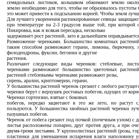
семядольных листиков, колышком обжимают землю около
землю необходимо для того, чтобы не образовалось пустоты 
это может привести к подсыханию корней. Чтобы земля лучше
Для лучшего укоренения распикированные сеянцы защищают
при температуре на 2-3 градусов выше той, при которой 
Пикировка, как и всякая пересадка, несколько
задерживает рост растений, зато в дальнейшем оправдываетс
Размножение черенками. Большинство комнатных растени
таким способом размножают герани, лимоны, бирючину, 
филодендроны, фуксии, бегонии и другие
растения.
Различают следующие виды черенков: стеблевые, лист
черенками размножают большинство цветочных растени
растений стеблевымы черенками размножают розы,
сирень, аралии, криптомерии, герани.
У большинства растений черенок срезают с любого растущего
черенки берут с верхушек ростовых побегов, идущих от кор
Черенки гортензии, взятые с боковых
побегов, нередко зацветают в это же лето, но растут 
пользуются. У большинства хвойных растений черенки луч
пазушных побегов.
Черенок от побега срезают под почкой (почечным узлом) с д
листья расположены попарно, друг против друга, а при оч
двумя-тремя листьями. У крупнолистных растений (розы, го
пластинки для уменьшения испарения влаги наполовину у