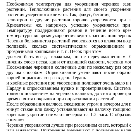
Необходимая температура для укоренения черенков за
растений. Теплолюбивые растения для своего укоренен
растения умеренного климата. Так, фикус, бегония,
гелиотроп и другие растения хорошо укореняются при т
Хризантемы же, например, успешно укореняются при 
Температуру поддерживают ровной в течение всего врем
температуры во время укоренения ведет к загниванию черенк
Черенки большинства растений укореняются во влажном возд
поливкой, сколько систематическим опрыскиванием 
прозрачными колпаками и т. п. Песок при этом
должен быть всегда влажным, но не переувлажненным. О
нижних слоев песка, как и от излишней сырости, черенки мо
Посаженные черенки в солнечные дни по нескольку раз опр
другим способом. Опрыскивание уменьшают после образо
корней опрыскивают раз в день. Герань
и хвойные растения при укоренении поливают очень мало и 
Наряду в опрыскиванием нужно и проветривание. Система
только в появлением на черенках каллюса, до этого проветр
время снятия покрышки при опрыскивании растений.
После образования каллюса ежедневно утром и вечером для п
минут стакан или банку устанавливают на палочку толщино
корешков укрытие снимают вечером на 1-2 часа. С образо
снимают.
Черенки укореняются лучше при рассеянном свете, который 
или занавеской. Притенение уменьшают с появлением калл