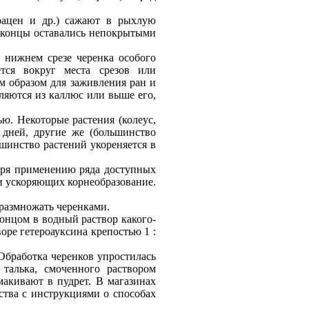
рацен и др.) сажают в рыхлую
е концы оставались непокрытыми
 нижнем срезе черенка особого
тся вокруг места срезов или
им образом для заживления ран и
ляются из каллюс или выше его,
ю. Некоторые растения (колеус,
7 дней, другие же (большинство
шинство растений укореняется в
аря применению ряда доступных
и ускоряющих корнеобразование.
 размножать черенками.
онцом в водный раствор какого-
оре гетероауксина крепостью 1 :
Обработка черенков упростилась
 талька, смоченного раствором
макивают в пудрет. В магазинах
ства с инструкциями о способах