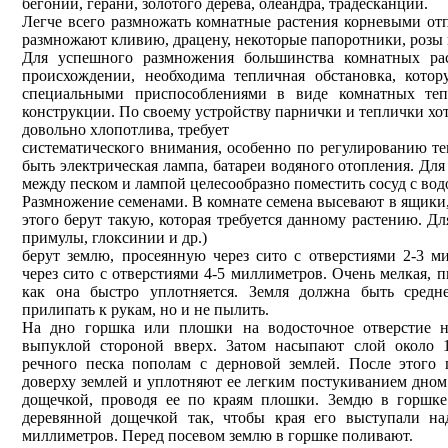
бегонии, герани, золотого дерева, олеандра, традесканции.
Легче всего размножать комнатные растения корневыми от
размножают кливию, драцену, некоторые папоротники, розы 
Для успешного размножения большинства комнатных рас
происхождении, необходима тепличная обстановка, кото
специальными приспособлениями в виде комнатных теп
конструкции. По своему устройству парнички и теплички хот
довольно хлопотлива, требует
систематического внимания, особенно по регулированию те
быть электрическая лампа, батареи водяного отопления. Дл
между песком и лампой целесообразно поместить сосуд с вод
Размножение семенами. В комнате семена высевают в ящики
этого берут такую, которая требуется данному растению. Д
примулы, глоксинии и др.)
берут землю, просеянную через сито с отверстиями 2-3 м
через сито с отверстиями 4-5 миллиметров. Очень мелкая, п
как она быстро уплотняется. Земля должна быть средне
прилипать к рукам, но и не пылить.
На дно горшка или плошки на водосточное отверстие 
выпуклой стороной вверх. 3атом насыпают слой около 1
речного песка пополам с дерновой землей. После этого
доверху землей и уплотняют ее легким постукиванием дном
дощечкой, проводя ее по краям плошки. 3емдю в горшк
деревянной дощечкой так, чтобы края его выступали на
миллиметров. Перед посевом землю в горшке поливают.