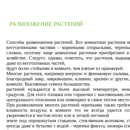
РАЗМНОЖЕНИЕ РАСТЕНИЙ
Способы размножения растений. Все комнатные растения 
вегетативными частями – корневыми отпрысками, черенк
сложно, поэтому чаще комнатные растения приобретают в
хозяйстве. Следует, однако, отметить, что растения, выра
даже из вегетативных частей,
будут более стойкими в комнате, чем взятые из оранжерей.
Многие растения, например веерную и финиковую пальмы, 
благородный лавр, лавровишню, кливию, аралию и другие,
комнате. Высеянные семена большинства
растений нуждаются в более высокой температуре, неж
градусов. Для этого плошки или горшочки с высеянными се
центрального отопления или помещают в самое теплое место
При размножении многих растений черенками также требу
влажность воздуха; в комнате это не всегда удается с
укореняются в чистом песке или в легкой песчаной
земле под опрокинутым стаканом, стеклянным колпаком, с
иногда даже в бутылке с водой - черенки фикуса, инжира (с