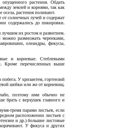
 опущенного растения. Обдать
между землей и корнями, так как
 осела, растения поливают.
 от солнечных лучей и содержат
они содержались до пикировки.
я лучшим их ростом и развитием.
й можно размножать черенками,
лавровишни, олеандры, фикусы,
овые и корневые. Стеблевыми
й. Кроме перечисленных выше
 побега. У хризантем, гортензий
невой шейки или же от корневищ.
слабо, поэтому ими обычно не
ше брать с верхушек главного и
вумя-тремя парами листьев, если
ередном расположении листьев с
ртензии и др.) большие листовые
корачивают. У фикуса и других