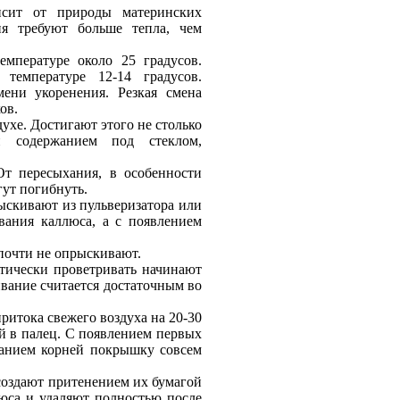
висит от природы материнских
ия требуют больше тепла, чем
емпературе около 25 градусов.
температуре 12-14 градусов.
ени укоренения. Резкая смена
ов.
ухе. Достигают этого не столько
и содержанием под стеклом,
т пересыхания, в особенности
гут погибнуть.
ыскивают из пульверизатора или
вания каллюса, а с появлением
почти не опрыскивают.
тически проветривать начинают
ивание считается достаточным во
ритока свежего воздуха на 20-30
й в палец. С появлением первых
ванием корней покрышку совсем
создают притенением их бумагой
юса и удаляют полностью после