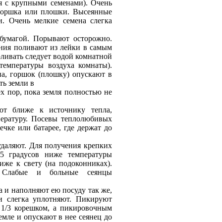
я с крупными семенами). Очень
 горшка или плошки. Высеянные
. Очень мелкие семена слегка
бумагой. Порывают осторожно.
ния поливают из лейки в самым
ливать следует водой комнатной
температуры воздуха комнаты).
а, горшок (плошку) опускают в
ть земли в
ех пор, пока земля полностью не
ют ближе к источнику тепла,
пературу. Посевы теплолюбивых
чке или батарее, где держат до
удаляют. Для получения крепких
-5 градусов ниже температуры
же к свету (на подоконниках).
. Слабые и больные сеянцы
а и наполняют ею посуду так же,
и слегка уплотняют. Пикируют
 1/3 корешком, а пикировочным
емле и опускают в нее сеянец до