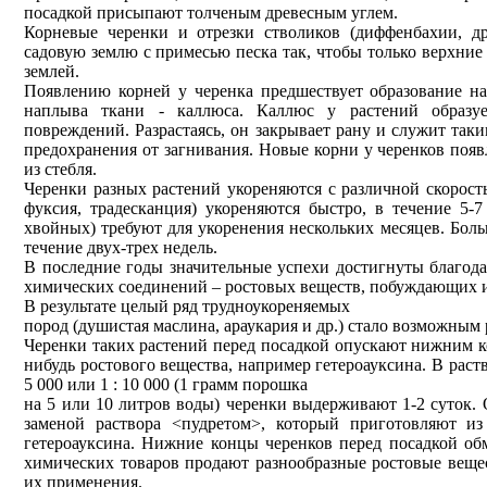
посадкой присыпают толченым древесным углем.
Корневые черенки и отрезки стволиков (диффенбахии, д
садовую землю с примесью песка так, чтобы только верхни
землей.
Появлению корней у черенка предшествует образование на
наплыва ткани - каллюса. Каллюс у растений образуе
повреждений. Разрастаясь, он закрывает рану и служит так
предохранения от загнивания. Новые корни у черенков появ
из стебля.
Черенки разных растений укореняются с различной скорость
фуксия, традесканция) укореняются быстро, в течение 5-
хвойных) требуют для укоренения нескольких месяцев. Боль
течение двух-трех недель.
В последние годы значительные успехи достигнуты благод
химических соединений – ростовых веществ, побуждающих 
В результате целый ряд трудноукореняемых
пород (душистая маслина, араукария и др.) стало возможным
Черенки таких растений перед посадкой опускают нижним к
нибудь ростового вещества, например гетероауксина. В раств
5 000 или 1 : 10 000 (1 грамм порошка
на 5 или 10 литров воды) черенки выдерживают 1-2 суток. 
заменой раствора <пудретом>, который приготовляют из
гетероауксина. Нижние концы черенков перед посадкой об
химических товаров продают разнообразные ростовые веще
их применения.