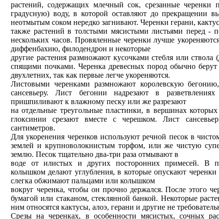
растений, содержащих млечный сок, срезанные черенки 
градусную) воду, в которой оставляют до прекращении вы
неотмытым соком нередко загнивают. Черенки герани, кактус
также растений в толстыми мясистыми листьями перед - п
нескольких часов. Провяленные черенки лучше укореняются
диффенбахию, филодендрон и некоторые
другие растения размножают кусочками стебля или ствола (
спящими почками. Черенка древесных пород обычно берут 
двухлетних, так как первые легче укореняются.
Листовыми черенками размножают королевскую бегонию,
сансевьеру. Лист бегонии надрезают в разветвления
пришпиливают к влажному песку или же разрезают
на отдельные треугольные пластинки, в вершинах которых
глоксинии срезают вместе с черешком. Лист сансевь
сантиметров.
Для укоренения черенков используют речной песок в чистом
землей и крупноволокнистым торфом, или же чистую суп
землю. Песок тщательно два-три раза отмывают в
воде от илистых и других посторонних примесей. В 
колышком делают углубления, в которые опускают черенки н
слегка обжимают пальцами или колышком
вокруг черенка, чтобы он прочно держался. После этого 
бумагой или стаканом, стеклянной банкой. Некоторые расте
ним относятся кактусы, алоэ, герани и другие не требователь
Срезы на черенках, в особенности мясистых, сочных рас