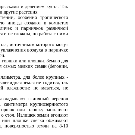
прысками и делением куста. Так
и другие растения.
тений, особенно тропического
рую иногда создают в комнатах
личек и парничков различной
я и не сложны, но работа с ними
пла, источником которого могут
я увлажнения воздуха в парничке
ой.
, горшки или плошки. Землю для
ля самых мелких семян (бегонии,
иллиметра, для более крупных -
ылевидная земля не годится, так
й влажности: не мазаться, не
накладывают глиняный черепов
 сантиметра крупнозернистого
 горшок или плошку заполняют
 о стол. Излишек земли вгоняют
е или плошке слегка обжимают
д поверхностью земли на 8-10