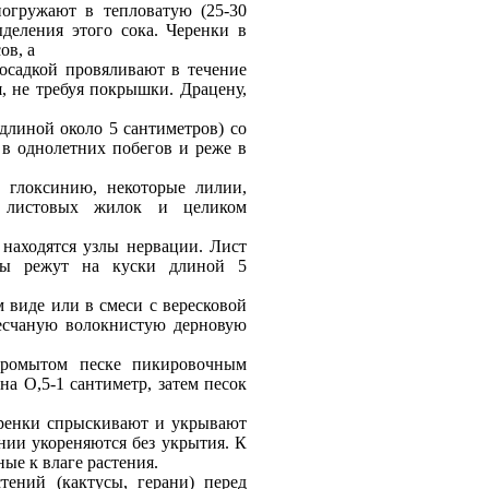
погружают в тепловатую (25-30
деления этого сока. Черенки в
ов, а
осадкой провяливают в течение
, не требуя покрышки. Драцену,
длиной около 5 сантиметров) со
в однолетних побегов и реже в
 глоксинию, некоторые лилии,
х листовых жилок и целиком
 находятся узлы нервации. Лист
еры режут на куски длиной 5
 виде или в смеси с вересковой
есчаную волокнистую дерновую
промытом песке пикировочным
а О,5-1 сантиметр, затем песок
черенки спрыскивают и укрывают
нии укореняются без укрытия. К
ные к влаге растения.
тений (кактусы, герани) перед