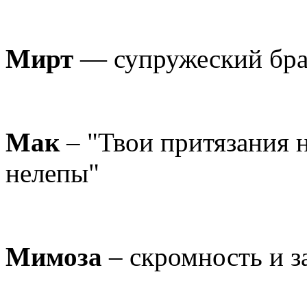
Мирт
— супружеский бр
Мак
– "Твои притязания 
нелепы"
Мимоза
– скромность и з