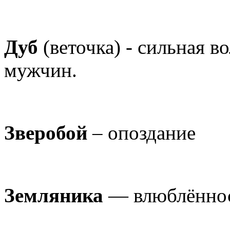
Дуб
(веточка) - сильная в
мужчин.
Зверобой
– опоздание
Земляника
— влюблённо