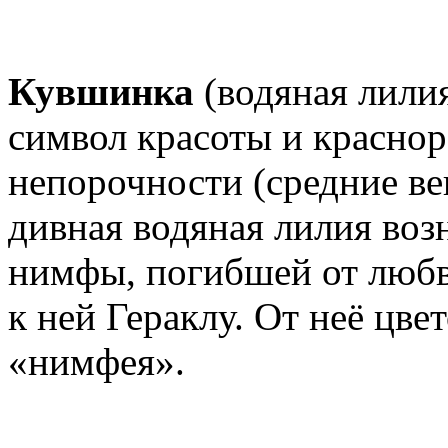
Кувшинка
(водяная лилия
символ красоты и краснор
непорочности (средние век
дивная водяная лилия воз
нимфы, погибшей от любв
к ней Гераклу. От неё цве
«нимфея».