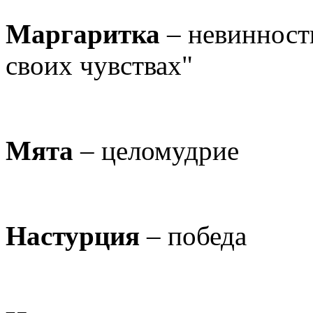
Маргаритка
– невинность
своих чувствах"
Мята
– целомудрие
Настурция
– победа